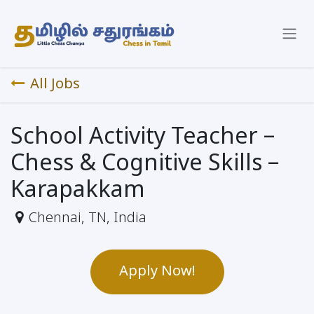
Skip to Content
All Jobs
School Activity Teacher –
Chess & Cognitive Skills –
Karapakkam
Chennai
,
TN
,
India
Apply Now!