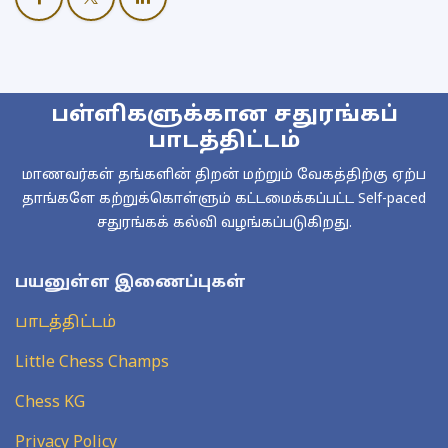
பள்ளிகளுக்கான சதுரங்கப்
பாடத்திட்டம்
மாணவர்கள் தங்களின் திறன் மற்றும் வேகத்திற்கு ஏற்ப
தாங்களே கற்றுக்கொள்ளும் கட்டமைக்கப்பட்ட Self-paced
சதுரங்கக் கல்வி வழங்கப்படுகிறது.
பயனுள்ள இணைப்புகள்
பாடத்திட்டம்
Little Chess Champs
Chess KG
Privacy Policy