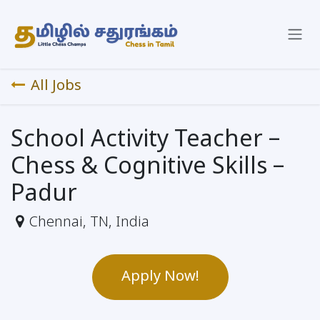
Skip to Content
All Jobs
School Activity Teacher –
Chess & Cognitive Skills –
Padur
Chennai
,
TN
,
India
Apply Now!