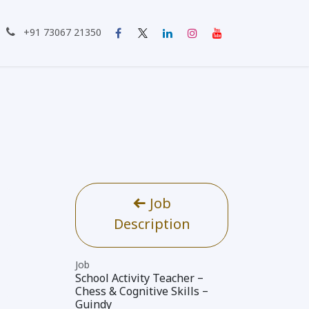
்பு கொள்ள
+91 73067 21350
Job
Description
Job
School Activity Teacher –
Chess & Cognitive Skills –
Guindy