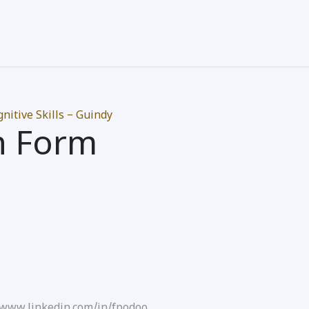
நிறுவனம் பற்றி
பாடத்திட்டம்
உள்நுழைவு
தொடர
nitive Skills – Guindy
n Form