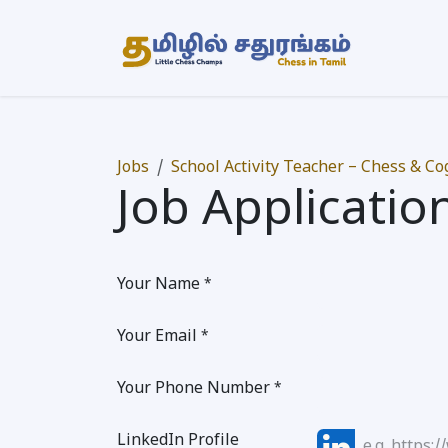
Skip to Content
முகப்பு
Jobs
School Activity Teacher – Chess & Cog
Job Applicatio
Your Name
*
Your Email
*
Your Phone Number
*
LinkedIn Profile