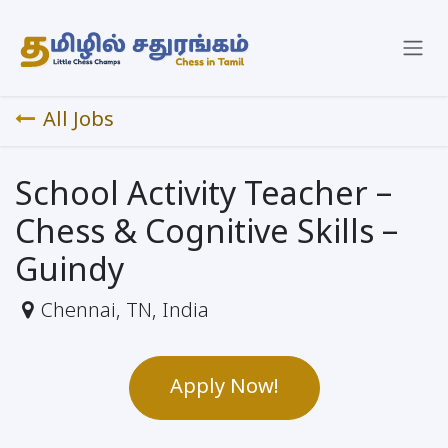
Skip to Content
All Jobs
School Activity Teacher –
Chess & Cognitive Skills –
Guindy
Chennai
,
TN
,
India
Apply Now!