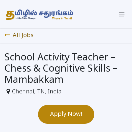
Skip to Content
All Jobs
School Activity Teacher –
Chess & Cognitive Skills –
Mambakkam
Chennai
,
TN
,
India
Apply Now!